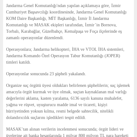
E
Jandarma Genel Komutanlığı'ndan yapılan açıklamaya göre, İzmir
Cumhuriyet Başsavcılığı koordinesinde, Jandarma Genel Komutanlığı
N
KOM Daire Başkanlığı, MİT Başkanlığı, İzmir İl Jandarma
Komutanlığı ve MASAK ekipleri tarafından, İzmir’in Bornova,
Torbalı, Karabağlar, Güzelbahçe, Kemalpaşa ve Foça ilçelerinde eş
U
zamanlı operasyonlar düzenlendi.
Operasyonlara; Jandarma helikopteri, İHA ve VTOL İHA sistemleri,
Jandarma Komando Özel Operasyon Tabur Komutanlığı (JOPER)
timleri katıldı.
Operasyonlar sonucunda 23 şüpheli yakalandı.
Organize suç örgütü üyesi oldukları belirlenen şüphelilerin; suç işlemek
amacıyla örgüt kurmak ve üye olmak, suçtan kaynaklanan mal varlığı
değerlerini aklama, kasten yaralama, 6136 sayılı kanuna muhalefet,
yağma ve rüşvet, uyuşturucu madde imal ve ticareti, kişiyi
hürriyetinden yoksun kılma, resmi belgede sahtecilik, nitelikli
dolandırıcılık suçlarını işledikleri tespit edildi.
MASAK’tan alınan verilerin incelenmesi sonucunda; örgüt lideri ve
üyelerine ait banka hesaplarında 1 milyar 800 milyon TL para hareketi