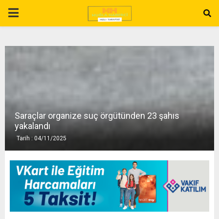
P
R
I
M
Saraçlar organize suç örgütünden 23 şahıs
A
yakalandı
Tarih : 04/11/2025
R
Y
M