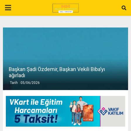
P
R
I
M
Başkan Şadi Özdemir, Başkan Vekili Biba’yı
A
ağırladı
Tarih : 05/06/2026
R
Y
M