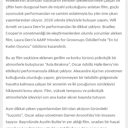
evliliklerinin ardından hayatlarını yeniden şekillendirmeye çalışan bir
çiftin hem duygusal hem de mizahi yolculuğunu anlatan film, güçlü
oyunculuk performansları ve samimi anlatımıyla bu yılın öne çıkan
yapımlarından oluyor. 2026 yılında izleyiciyle buluşan yapım, Will
Arnett ve Laura Dern'in performansları ile dikkat çekiyor. Bradley
Cooper'ın yönetmenliği de eleştirmenlerden olumlu yorumlar alırken
film, Laura Dern'e AARP Movies for Grownups Ödülleri'nde "En İyi
Kadın Oyuncu" ödülünü kazandırdı.
Bu ay film seçkisine eklenen gerilim ve korku türünü psikolojik bir
atmosferle buluşturan “Asla Bırakma”, Oscar ödüllü Halle Berry'nin
etkileyici performansıyla dikkat çekiyor. Alexandre Aja'nın yönetmen
koltuğunda oturduğu yapım, görünmeyen bir tehdidin gölgesinde
hayatta kalmaya çalışan bir annenin ve iki çocuğunun sürükleyici
hikâyesini konu alıyor. Film, yüksek temposu ve psikolojik
atmosferiyle izleyiciyi son ana kadar ekran başında tutuyor.
Ayın dikkat çeken yapımlarından biri olan aksiyon türündeki
“Suçüstü”, Oscar adayı yönetmen Darren Aronofsky'nin imzasını
taşıyor. Başrolünde Austin Butler'ın yer aldığı film, sıradan bir hayat