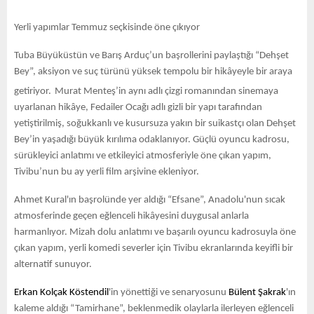
Yerli yapımlar Temmuz seçkisinde öne çıkıyor
Tuba Büyüküstün ve Barış Arduç’un başrollerini paylaştığı “Dehşet
Bey”, aksiyon ve suç türünü yüksek tempolu bir hikâyeyle bir araya
getiriyor.
Murat Menteş’in aynı adlı çizgi romanından sinemaya
uyarlanan hikâye, Fedailer Ocağı adlı gizli bir yapı tarafından
yetiştirilmiş, soğukkanlı ve kusursuza yakın bir suikastçı olan Dehşet
Bey’in yaşadığı büyük kırılıma odaklanıyor. Güçlü oyuncu kadrosu,
sürükleyici anlatımı ve etkileyici atmosferiyle öne çıkan yapım,
Tivibu’nun bu ay yerli film arşivine ekleniyor.
Ahmet Kural'ın başrolünde yer aldığı “Efsane”, Anadolu'nun sıcak
atmosferinde geçen eğlenceli hikâyesini duygusal anlarla
harmanlıyor. Mizah dolu anlatımı ve başarılı oyuncu kadrosuyla öne
çıkan yapım, yerli komedi severler için Tivibu ekranlarında keyifli bir
alternatif sunuyor.
Erkan Kolçak Köstendil
'in yönettiği ve senaryosunu
Bülent Şakrak
'ın
kaleme aldığı “Tamirhane”, beklenmedik olaylarla ilerleyen eğlenceli