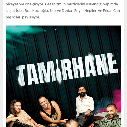
hikayesiyle öne çıkıyor. Gazapizm’in müziklerini üstlendiği yapımda
Nejat İşler, Rıza Kocaoğlu, Merve Dizdar, Engin Hepileri ve Erkan Can
başrolleri paylaşıyor.