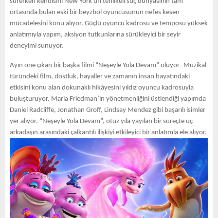
sürerken kendisini New York'un tehlikeli suç dünyasının tam
ortasında bulan eski bir beyzbol oyuncusunun nefes kesen
mücadelesini konu alıyor. Güçlü oyuncu kadrosu ve temposu yüksek
anlatımıyla yapım, aksiyon tutkunlarına sürükleyici bir seyir
deneyimi sunuyor.
.
Ayın öne çıkan bir başka filmi “Neşeyle Yola Devam” oluyor
Müzikal
türündeki film, dostluk, hayaller ve zamanın insan hayatındaki
etkisini konu alan dokunaklı hikâyesini yıldız oyuncu kadrosuyla
buluşturuyor. Maria Friedman’in yönetmenliğini üstlendiği yapımda
Daniel Radcliffe, Jonathan Groff, Lindsay Mendez gibi başarılı isimler
yer alıyor. “Neşeyle Yola Devam”, otuz yıla yayılan bir süreçte üç
arkadaşın arasındaki çalkantılı ilişkiyi etkileyici bir anlatımla ele alıyor.