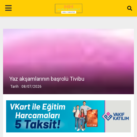
P
R
I
M
A
Yaz akşamlarının başrolü Tivibu
Tarih : 08/07/2026
R
Y
M