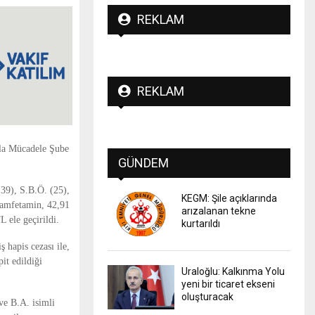
REKLAM
REKLAM
rla Mücadele Şube
GÜNDEM
(39), S.B.Ö. (25),
KEGM: Şile açıklarında
tamfetamin, 42,91
arızalanan tekne
L ele geçirildi.
kurtarıldı
hapis cezası ile,
it edildiği
Uraloğlu: Kalkınma Yolu
yeni bir ticaret ekseni
oluşturacak
ve B.A. isimli