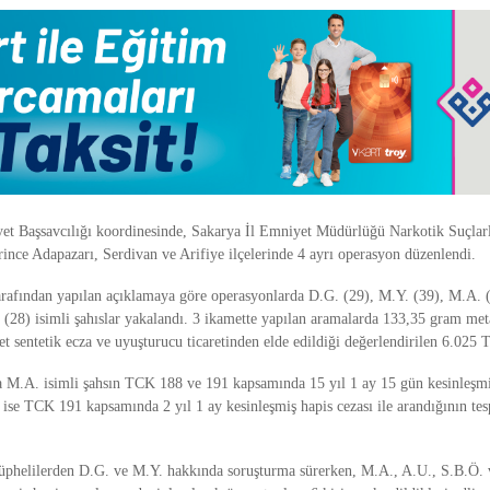
et Başsavcılığı koordinesinde, Sakarya İl Emniyet Müdürlüğü Narkotik Suçla
ince Adapazarı, Serdivan ve Arifiye ilçelerinde 4 ayrı operasyon düzenlendi.
tarafından yapılan açıklamaya göre operasyonlarda D.G. (29), M.Y. (39), M.A. 
 (28) isimli şahıslar yakalandı. 3 ikamette yapılan aramalarda 133,35 gram me
t sentetik ecza ve uyuşturucu ticaretinden elde edildiği değerlendirilen 6.025 T
 M.A. isimli şahsın TCK 188 ve 191 kapsamında 15 yıl 1 ay 15 gün kesinleşmiş 
 ise TCK 191 kapsamında 2 yıl 1 ay kesinleşmiş hapis cezası ile arandığının tesp
şüphelilerden D.G. ve M.Y. hakkında soruşturma sürerken, M.A., A.U., S.B.Ö. 