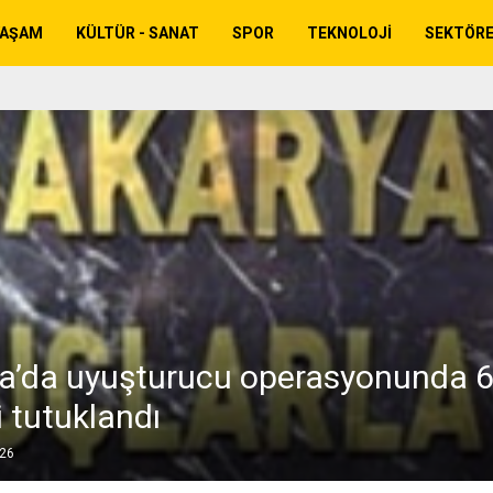
YAŞAM
KÜLTÜR - SANAT
SPOR
TEKNOLOJI
SEKTÖR
a’da uyuşturucu operasyonunda 
 tutuklandı
026