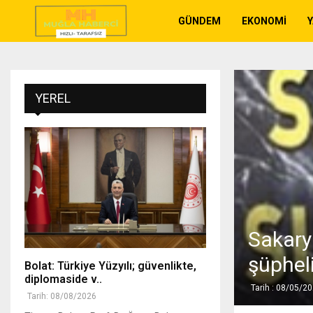
GÜNDEM
EKONOMI
YEREL
Sakary
şüpheli
Bolat: Türkiye Yüzyılı; güvenlikte,
diplomaside v..
Tarih : 08/05/2
Tarih: 08/08/2026