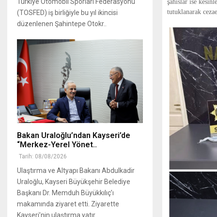
Türkiye Otomobil Sporları Federasyonu
şahıslar ise kesin
tutuklanarak cezae
(TOSFED) iş birliğiyle bu yıl ikincisi
düzenlenen Şahintepe Otokr..
Bakan Uraloğlu’ndan Kayseri’de
“Merkez-Yerel Yönet..
Tarih: 08/08/2026
Ulaştırma ve Altyapı Bakanı Abdulkadir
Uraloğlu, Kayseri Büyükşehir Belediye
Başkanı Dr. Memduh Büyükkılıç’ı
makamında ziyaret etti. Ziyarette
Kayseri’nin ulaştırma yatır..