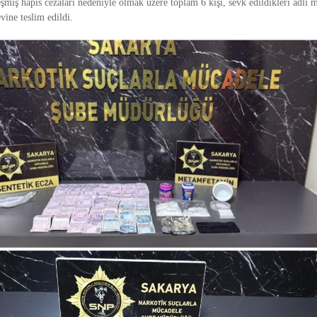
leşmiş hapis cezaları nedeniyle olmak üzere toplam 6 kişi, sevk edildikleri adli 
vine teslim edildi.