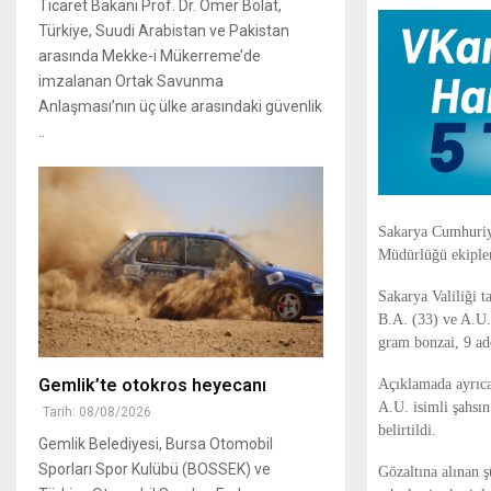
Ticaret Bakanı Prof. Dr. Ömer Bolat,
Türkiye, Suudi Arabistan ve Pakistan
arasında Mekke-i Mükerreme’de
imzalanan Ortak Savunma
Anlaşması’nın üç ülke arasındaki güvenlik
..
Sakarya Cumhuriy
Müdürlüğü ekipler
Sakarya Valiliği 
B.A. (33) ve A.U.
gram bonzai, 9 ade
Gemlik’te otokros heyecanı
Açıklamada ayrıca
A.U. isimli şahsın
Tarih: 08/08/2026
belirtildi.
Gemlik Belediyesi, Bursa Otomobil
Sporları Spor Kulübü (BOSSEK) ve
Gözaltına alınan 