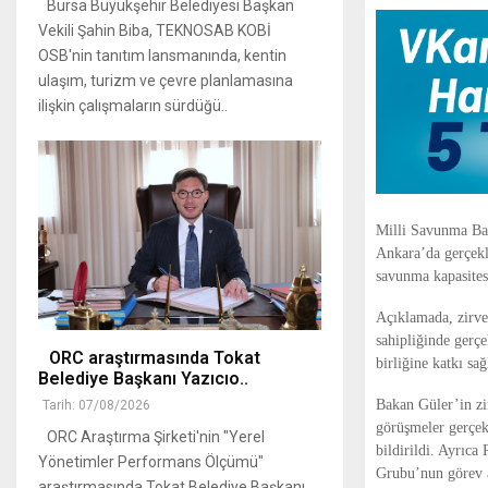
Bursa Büyükşehir Belediyesi Başkan
Vekili Şahin Biba, TEKNOSAB KOBİ
OSB'nin tanıtım lansmanında, kentin
ulaşım, turizm ve çevre planlamasına
ilişkin çalışmaların sürdüğü..
Milli Savunma Bak
Ankara’da gerçekl
savunma kapasitesi
Açıklamada, zirv
sahipliğinde gerç
ORC araştırmasında Tokat
birliğine katkı sağ
Belediye Başkanı Yazıcıo..
Bakan Güler’in zi
Tarih: 07/08/2026
görüşmeler gerçek
ORC Araştırma Şirketi'nin "Yerel
bildirildi. Ayrıc
Yönetimler Performans Ölçümü"
Grubu’nun görev a
araştırmasında Tokat Belediye Başkanı