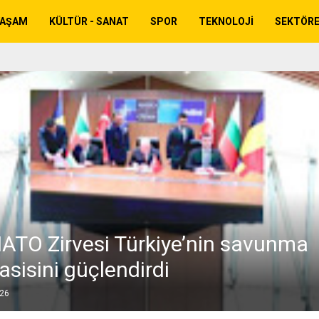
YAŞAM
KÜLTÜR - SANAT
SPOR
TEKNOLOJI
SEKTÖR
ATO Zirvesi Türkiye’nin savunma
sisini güçlendirdi
026