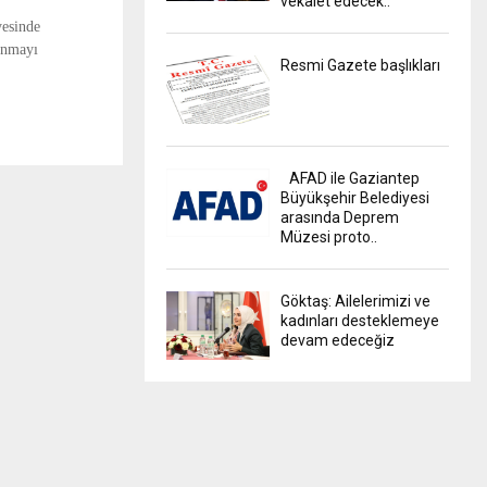
vekalet edecek..
yesinde
sunmayı
Resmi Gazete başlıkları
AFAD ile Gaziantep
Büyükşehir Belediyesi
arasında Deprem
Müzesi proto..
Göktaş: Ailelerimizi ve
kadınları desteklemeye
devam edeceğiz