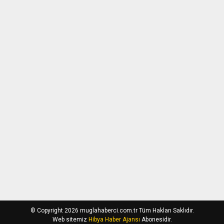
© Copyright 2026 muglahaberci.com.tr Tüm Hakları Saklıdır.
Web sitemiz
Hibya Haber Ajansı
Abonesidir.