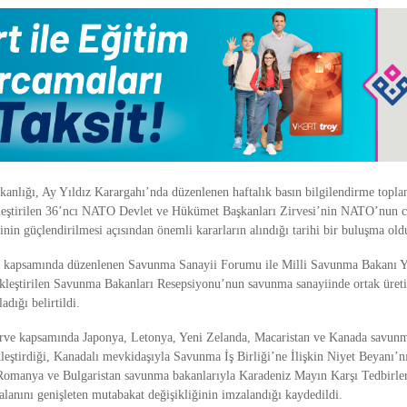
anlığı, Ay Yıldız Karargahı’nda düzenlenen haftalık basın bilgilendirme toplan
eştirilen 36’ncı NATO Devlet ve Hükümet Başkanları Zirvesi’nin NATO’nun ca
nin güçlendirilmesi açısından önemli kararların alındığı tarihi bir buluşma old
e kapsamında düzenlenen Savunma Sanayii Forumu ile Milli Savunma Bakanı Y
ekleştirilen Savunma Bakanları Resepsiyonu’nun savunma sanayiinde ortak üreti
ladığı belirtildi.
rve kapsamında Japonya, Letonya, Yeni Zelanda, Macaristan ve Kanada savunm
leştirdiği, Kanadalı mevkidaşıyla Savunma İş Birliği’ne İlişkin Niyet Beyanı’n
a Romanya ve Bulgaristan savunma bakanlarıyla Karadeniz Mayın Karşı Tedbirle
lanını genişleten mutabakat değişikliğinin imzalandığı kaydedildi.