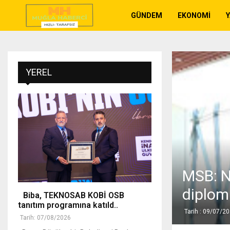
GÜNDEM
EKONOMI
YEREL
MSB: N
diploma
Biba, TEKNOSAB KOBİ OSB
tanıtım programına katıld..
Tarih : 09/07/2
Tarih: 07/08/2026