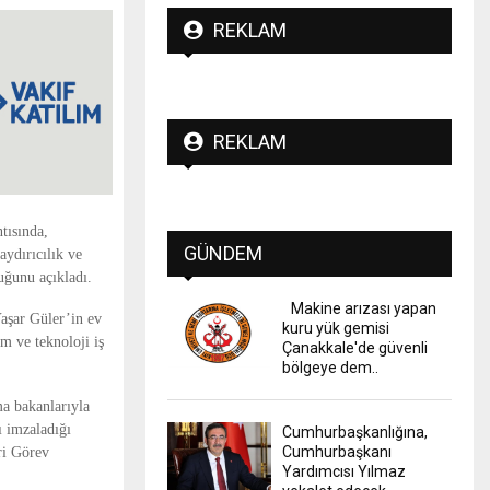
REKLAM
REKLAM
tısında,
GÜNDEM
ydırıcılık ve
uğunu açıkladı.
Makine arızası yapan
aşar Güler’in ev
kuru yük gemisi
m ve teknoloji iş
Çanakkale'de güvenli
bölgeye dem..
a bakanlarıyla
ı imzaladığı
Cumhurbaşkanlığına,
Cumhurbaşkanı
ri Görev
Yardımcısı Yılmaz