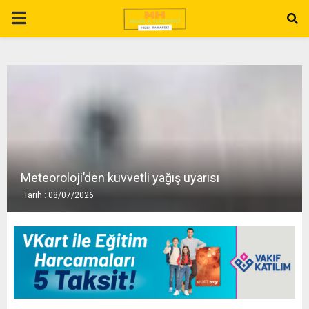
P
R
I
M
A
Meteoroloji’den kuvvetli yağış uyarısı
Tarih : 08/07/2026
R
Y
M