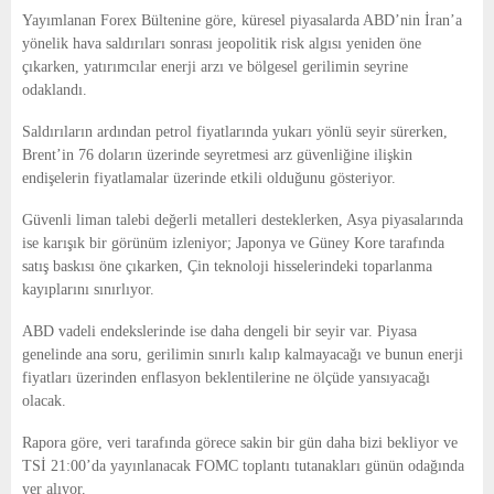
E
Yayımlanan Forex Bültenine göre, küresel piyasalarda ABD’nin İran’a
yönelik hava saldırıları sonrası jeopolitik risk algısı yeniden öne
N
çıkarken, yatırımcılar enerji arzı ve bölgesel gerilimin seyrine
odaklandı.
U
Saldırıların ardından petrol fiyatlarında yukarı yönlü seyir sürerken,
Brent’in 76 doların üzerinde seyretmesi arz güvenliğine ilişkin
endişelerin fiyatlamalar üzerinde etkili olduğunu gösteriyor.
Güvenli liman talebi değerli metalleri desteklerken, Asya piyasalarında
ise karışık bir görünüm izleniyor; Japonya ve Güney Kore tarafında
satış baskısı öne çıkarken, Çin teknoloji hisselerindeki toparlanma
kayıplarını sınırlıyor.
ABD vadeli endekslerinde ise daha dengeli bir seyir var. Piyasa
genelinde ana soru, gerilimin sınırlı kalıp kalmayacağı ve bunun enerji
fiyatları üzerinden enflasyon beklentilerine ne ölçüde yansıyacağı
olacak.
Rapora göre, veri tarafında görece sakin bir gün daha bizi bekliyor ve
TSİ 21:00’da yayınlanacak FOMC toplantı tutanakları günün odağında
yer alıyor.