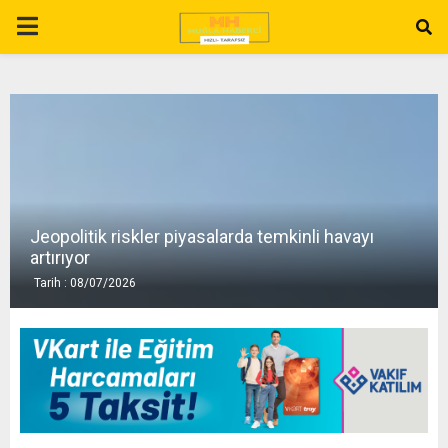
P
R
I
M
Jeopolitik riskler piyasalarda temkinli havayı
A
artırıyor
Tarih : 08/07/2026
R
Y
M