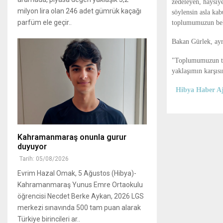
zedeleyen, haysiye
milyon lira olan 246 adet gümrük kaçağı
söylensin asla kab
parfüm ele geçir..
toplumumuzun belir
Bakan Gürlek, ayrı
"Toplumumuzun tem
yaklaşımın karşıs
Hibya Haber Aj
Kahramanmaraş onunla gurur
duyuyor
Tarih: 05/08/2026
Evrim Hazal Omak, 5 Ağustos (Hibya)-
Kahramanmaraş Yunus Emre Ortaokulu
öğrencisi Necdet Berke Aykan, 2026 LGS
merkezi sınavında 500 tam puan alarak
Türkiye birincileri ar..