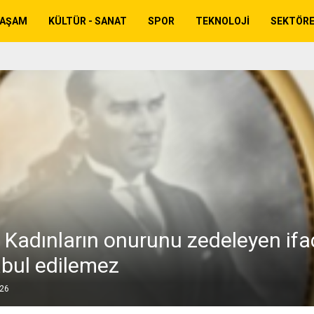
YAŞAM
KÜLTÜR - SANAT
SPOR
TEKNOLOJI
SEKTÖR
: Kadınların onurunu zedeleyen ifa
abul edilemez
026