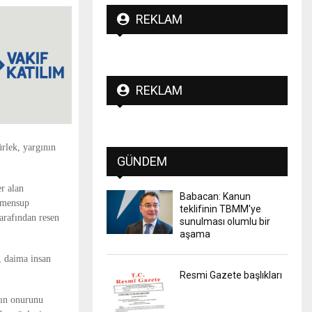
REKLAM
REKLAM
rlek, yargının
GÜNDEM
r alan
Babacan: Kanun
e mensup
teklifinin TBMM'ye
arafından resen
sunulması olumlu bir
aşama
, daima insan
Resmi Gazete başlıkları
rın onurunu