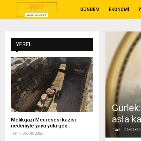
GÜNDEM
EKONOMI
YEREL
Gürlek
asla k
Melikgazi Medresesi kazısı
nedeniyle yaya yolu geç..
Tarih : 06/06/2
Tarih: 05/08/2026