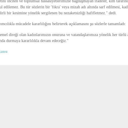
tini inciten ve toplumsal hassasiyetlerimizle bağdaşmayan ifadeler, kim tarafın
ul edilemez. Bu tür sözlerin bir 'fıkra' veya mizah adı altında sarf edilmesi, ka
li bir kesimine yönelik sergilenen bu nezaketsizliği hafifletmez." dedi.
mcılıkla mücadele kararlılığını belirterek açıklamasını şu sözlerle tamamladı:
el direği olan kadınlarımızın onuruna ve vatandaşlarımıza yönelik her türlü 
ında durmaya kararlılıkla devam edeceğiz."
ansı