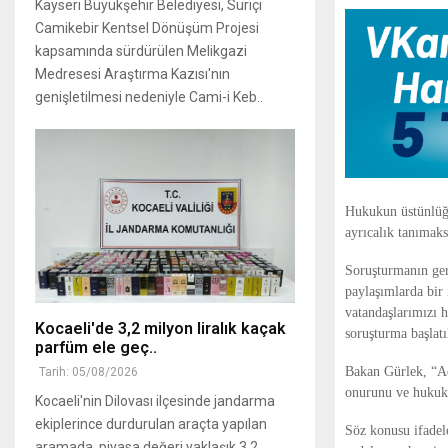
Kayseri Büyükşehir Belediyesi, Suriçi
Camikebir Kentsel Dönüşüm Projesi
kapsamında sürdürülen Melikgazi
Medresesi Araştırma Kazısı'nın
genişletilmesi nedeniyle Cami-i Keb..
Hukukun üstünlüğü
ayrıcalık tanımak
Soruşturmanın ger
paylaşımlarda bir 
vatandaşlarımızı h
Kocaeli'de 3,2 milyon liralık kaçak
soruşturma başlatı
parfüm ele geç..
Bakan Gürlek, “Ad
Tarih: 05/08/2026
onurunu ve hukuku
Kocaeli'nin Dilovası ilçesinde jandarma
ekiplerince durdurulan araçta yapılan
Söz konusu ifadel
aramada, piyasa değeri yaklaşık 3,2