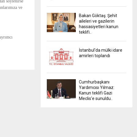
dan söylenirse
dınlarımıza ve
Bakan Göktaş: Şehit
aileleri ve gazilerin
hassasiyetleri kanun
teklifi..
ayrımcı
İstanbul'da mülki idare
amirleri toplandı
Cumhurbaşkanı
Yardımcısı Yılmaz:
Kanun teklifi Gazi
Meclis'e sunuldu..