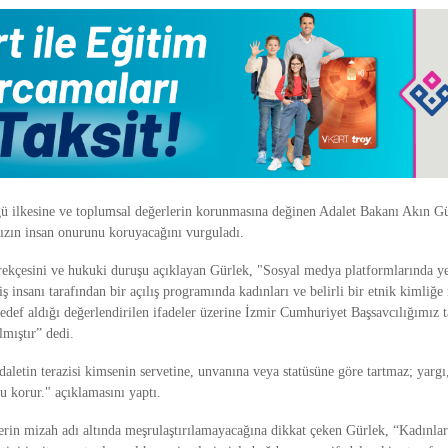
 ilkesine ve toplumsal değerlerin korunmasına değinen Adalet Bakanı Akın Gü
sızın insan onurunu koruyacağını vurguladı.
ekçesini ve hukuki duruşu açıklayan Gürlek, "Sosyal medya platformlarında ye
iş insanı tarafından bir açılış programında kadınları ve belirli bir etnik kimliğ
edef aldığı değerlendirilen ifadeler üzerine İzmir Cumhuriyet Başsavcılığımız t
lmıştır” dedi.
aletin terazisi kimsenin servetine, unvanına veya statüsüne göre tartmaz; yargı
 korur." açıklamasını yaptı.
erin mizah adı altında meşrulaştırılamayacağına dikkat çeken Gürlek, “Kadınla