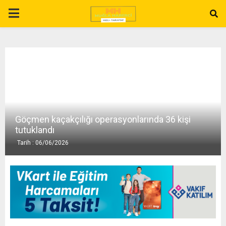
P
R
I
M
Göçmen kaçakçılığı operasyonlarında 36 kişi
A
tutuklandı
Tarih : 06/06/2026
R
Y
M