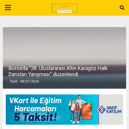
P
R
I
M
Bursa'da "38. Uluslararası Altın Karagöz Halk
A
Dansları Yarışması" düzenlendi
Tarih : 08/07/2026
R
Y
M