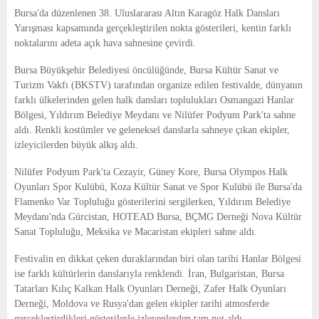
E
Bursa'da düzenlenen 38. Uluslararası Altın Karagöz Halk Dansları
Yarışması kapsamında gerçekleştirilen nokta gösterileri, kentin farklı
N
noktalarını adeta açık hava sahnesine çevirdi.
Bursa Büyükşehir Belediyesi öncülüğünde, Bursa Kültür Sanat ve
U
Turizm Vakfı (BKSTV) tarafından organize edilen festivalde, dünyanın
farklı ülkelerinden gelen halk dansları toplulukları Osmangazi Hanlar
Bölgesi, Yıldırım Belediye Meydanı ve Nilüfer Podyum Park'ta sahne
aldı. Renkli kostümler ve geleneksel danslarla sahneye çıkan ekipler,
izleyicilerden büyük alkış aldı.
Nilüfer Podyum Park'ta Cezayir, Güney Kore, Bursa Olympos Halk
Oyunları Spor Kulübü, Koza Kültür Sanat ve Spor Kulübü ile Bursa'da
Flamenko Var Topluluğu gösterilerini sergilerken, Yıldırım Belediye
Meydanı'nda Gürcistan, HOTEAD Bursa, BÇMG Derneği Nova Kültür
Sanat Topluluğu, Meksika ve Macaristan ekipleri sahne aldı.
Festivalin en dikkat çeken duraklarından biri olan tarihi Hanlar Bölgesi
ise farklı kültürlerin danslarıyla renklendi. İran, Bulgaristan, Bursa
Tatarları Kılıç Kalkan Halk Oyunları Derneği, Zafer Halk Oyunları
Derneği, Moldova ve Rusya'dan gelen ekipler tarihi atmosferde
gerçekleştirdikleri gösterilerle izleyenlerden tam not aldı.