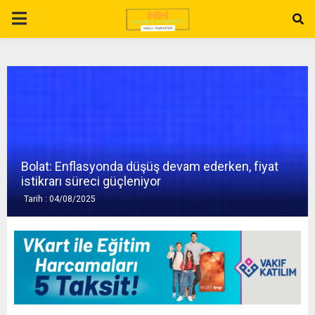
P
R
I
M
Bolat: Enflasyonda düşüş devam ederken, fiyat
A
istikrarı süreci güçleniyor
Tarih : 04/08/2025
R
Y
M