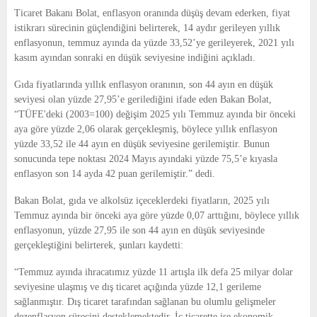
E
Ticaret Bakanı Bolat, enflasyon oranında düşüş devam ederken, fiyat
istikrarı sürecinin güçlendiğini belirterek, 14 aydır gerileyen yıllık
N
enflasyonun, temmuz ayında da yüzde 33,52’ye gerileyerek, 2021 yılı
kasım ayından sonraki en düşük seviyesine indiğini açıkladı.
U
Gıda fiyatlarında yıllık enflasyon oranının, son 44 ayın en düşük
seviyesi olan yüzde 27,95’e gerilediğini ifade eden Bakan Bolat,
“TÜFE'deki (2003=100) değişim 2025 yılı Temmuz ayında bir önceki
aya göre yüzde 2,06 olarak gerçekleşmiş, böylece yıllık enflasyon
yüzde 33,52 ile 44 ayın en düşük seviyesine gerilemiştir. Bunun
sonucunda tepe noktası 2024 Mayıs ayındaki yüzde 75,5’e kıyasla
enflasyon son 14 ayda 42 puan gerilemiştir.” dedi.
Bakan Bolat, gıda ve alkolsüz içeceklerdeki fiyatların, 2025 yılı
Temmuz ayında bir önceki aya göre yüzde 0,07 arttığını, böylece yıllık
enflasyonun, yüzde 27,95 ile son 44 ayın en düşük seviyesinde
gerçekleştiğini belirterek, şunları kaydetti:
“Temmuz ayında ihracatımız yüzde 11 artışla ilk defa 25 milyar dolar
seviyesine ulaşmış ve dış ticaret açığında yüzde 12,1 gerileme
sağlanmıştır. Dış ticaret tarafından sağlanan bu olumlu gelişmeler
dezenflasyon sürecini desteklemektedir. İç ticarette ise ekonomik