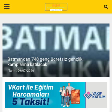
P
R
I
M
Batman’dan 748 genç ücretsiz gençlik
A
kamplarına katılacak
Tarih : 09/07/2026
R
Y
M