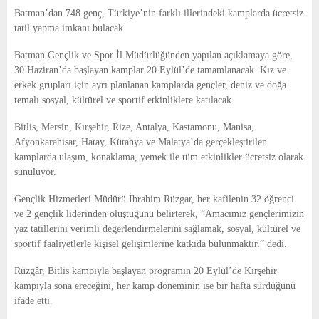
E
Batman’dan 748 genç, Türkiye’nin farklı illerindeki kamplarda ücretsiz
tatil yapma imkanı bulacak.
N
Batman Gençlik ve Spor İl Müdürlüğünden yapılan açıklamaya göre,
30 Haziran’da başlayan kamplar 20 Eylül’de tamamlanacak. Kız ve
U
erkek grupları için ayrı planlanan kamplarda gençler, deniz ve doğa
temalı sosyal, kültürel ve sportif etkinliklere katılacak.
Bitlis, Mersin, Kırşehir, Rize, Antalya, Kastamonu, Manisa,
Afyonkarahisar, Hatay, Kütahya ve Malatya’da gerçekleştirilen
kamplarda ulaşım, konaklama, yemek ile tüm etkinlikler ücretsiz olarak
sunuluyor.
Gençlik Hizmetleri Müdürü İbrahim Rüzgar, her kafilenin 32 öğrenci
ve 2 gençlik liderinden oluştuğunu belirterek, “Amacımız gençlerimizin
yaz tatillerini verimli değerlendirmelerini sağlamak, sosyal, kültürel ve
sportif faaliyetlerle kişisel gelişimlerine katkıda bulunmaktır.” dedi.
Rüzgâr, Bitlis kampıyla başlayan programın 20 Eylül’de Kırşehir
kampıyla sona ereceğini, her kamp döneminin ise bir hafta sürdüğünü
ifade etti.