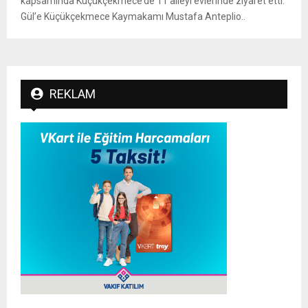
kapsamında Küçükçekmece’de 11 aileyi evlerinde ziyaret etti.
Gül’e Küçükçekmece Kaymakamı Mustafa Anteplio..
REKLAM