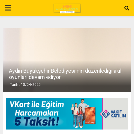
P
R
I
M
Aydın Büyükşehir Belediyesi'nin düzenlediği akıl
A
oyunları devam ediyor
Tarih : 18/04/2025
R
Y
M