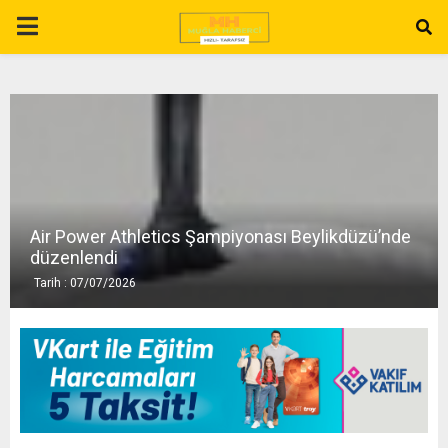
P
R
I
M
Air Power Athletics Şampiyonası Beylikdüzü’nde
A
düzenlendi
Tarih : 07/07/2026
R
Y
M