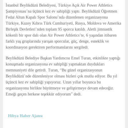
E
İstanbul Beylikdüzü Belediyesi, Türkiye Açık Air Power Athletics
Şampiyonası’na üçüncü kez ev sahipliği yaptı.
Beylikdüzü Öğretmen
N
Fedai Altun Kapalı Spor Salonu’nda düzenlenen organizasyona
Türkiye, Kuzey Kıbrıs Türk Cumhuriyeti, Rusya, Moldova ve Amerika
Birleşik Devletleri’nden toplam 95 sporcu katıldı. Aletli jimnastik
U
kökenli bir spor dalı olan Air Power Athletics’te, 6 yaşından itibaren
farklı yaş gruplarında yarışan sporcular, güç, denge, esneklik ve
koordinasyon gerektiren performanslarını sergiledi.
Beylikdüzü Belediye Başkan Yardımcısı Emel Turan, etkinlikte yaptığı
konuşmada organizasyona ev sahipliği yapmaktan duydukları
memnuniyeti dile getirdi. Turan, “Bu güzel organizasyonun
Beylikdüzü’nde düzenleniyor olması bizleri çok mutlu ediyor. Bu yıl
üçüncü kez ev sahipliği yapıyoruz. Uzun yıllar boyunca bu
organizasyonu birlikte büyütmeye ve geliştirmeye devam edeceğiz.
Emeği geçen herkese teşekkür ediyorum” dedi.
Hibya Haber Ajansı